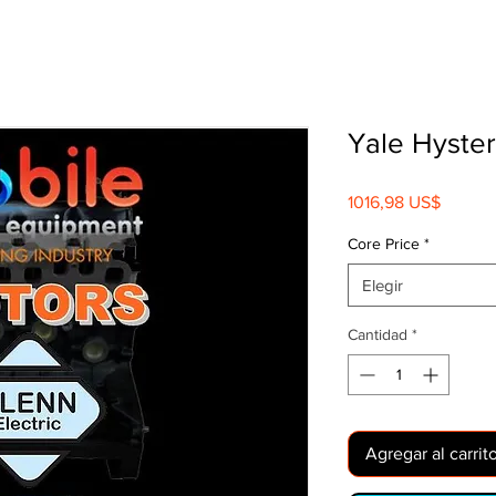
Yale Hyste
Precio
1016,98 US$
Core Price
*
Elegir
Cantidad
*
Agregar al carrit