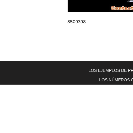
8509398
Home
About Us
Electric Motors
Schabmuller Pa
LOS EJEMPLOS DE PR
LOS NÚMEROS O
Piezas y equipos móviles y Glenn
Electric
200 W. 6th Street
Lockport, IL 60441