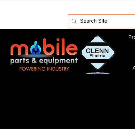
Home
About Us
Electric Motors
Schabmuller Pa
Pr