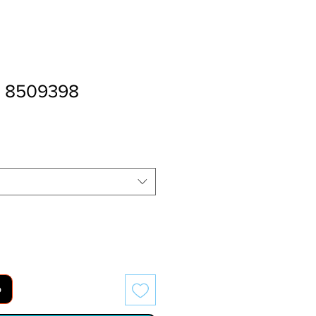
r 8509398
o