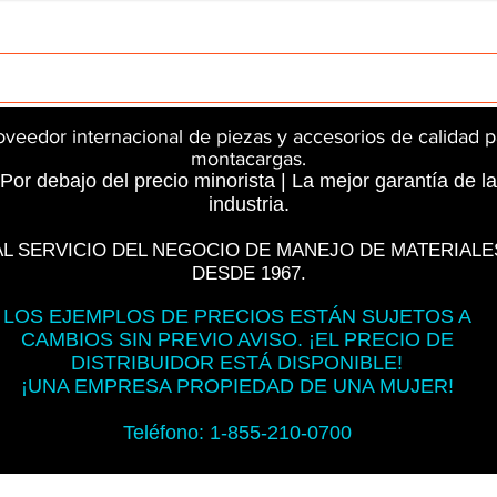
rts
InMotion
CFR Parts
SME / NetGain
Contro
oveedor internacional de piezas y accesorios de calidad p
montacargas.
Por debajo del precio minorista | La mejor garantía de la
industria.
AL SERVICIO DEL NEGOCIO DE MANEJO DE MATERIALE
DESDE 1967.
LOS EJEMPLOS DE PRECIOS ESTÁN SUJETOS A
CAMBIOS SIN PREVIO AVISO. ¡EL PRECIO DE
DISTRIBUIDOR ESTÁ DISPONIBLE!
¡UNA EMPRESA PROPIEDAD DE UNA MUJER!
Teléfono: 1-855-210-0700