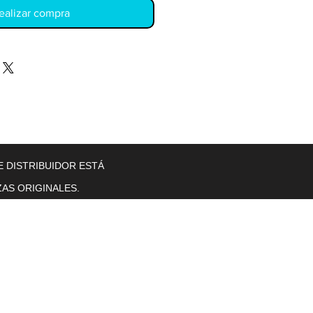
ealizar compra
llers
Gearboxes
Contact Us
New Page
More
E DISTRIBUIDOR ESTÁ
AS ORIGINALES.
Horas de operación
Lunes a viernes. 8 a. M. T0 5 p. M.
se sentó.
sol