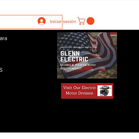
llers
Gearboxes
Contact Us
New Page
More
Iniciar sesión
ara
S