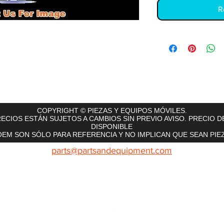
R
rts
InMotion
CFR Parts
SME / NetGain
Contro
COPYRIGHT © PIEZAS Y EQUIPOS MÓVILES.
ECIOS ESTÁN SUJETOS A CAMBIOS SIN PREVIO AVISO. PRECIO D
DISPONIBLE
EM SON SÓLO PARA REFERENCIA Y NO IMPLICAN QUE SEAN PIEZ
parts@partsandequipment.com
LLAMENOS: 855.210.0700