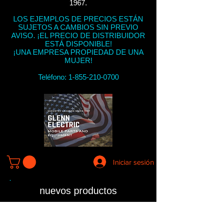
1967.
LOS EJEMPLOS DE PRECIOS ESTÁN
SUJETOS A CAMBIOS SIN PREVIO
AVISO. ¡EL PRECIO DE DISTRIBUIDOR
ESTÁ DISPONIBLE!
¡UNA EMPRESA PROPIEDAD DE UNA
MUJER!
Teléfono:
1-855-210-0700
Iniciar sesión
nuevos productos
Controllers