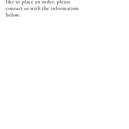
like to place an order, please
contact us with the information
below.
COPYRIGHT © PIEZAS Y EQUIPOS MÓVILES.
LOS EJEMPLOS DE PRECIOS ESTÁN SUJETOS A
CAMBIOS SIN PREVIO AVISO. PRECIO DE
DISTRIBUIDOR ESTÁ DISPONIBLE
LOS NÚMEROS OEM SON SÓLO PARA REFERENCIA
Y NO IMPLICAN QUE SEAN PIEZAS ORIGINALES.
Piezas y equipos móviles y Glenn Electric