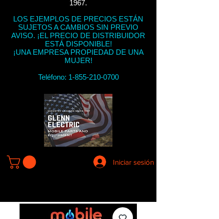
1967.
LOS EJEMPLOS DE PRECIOS ESTÁN
SUJETOS A CAMBIOS SIN PREVIO
AVISO. ¡EL PRECIO DE DISTRIBUIDOR
ESTÁ DISPONIBLE!
¡UNA EMPRESA PROPIEDAD DE UNA
MUJER!
Teléfono:
1-855-210-0700
Iniciar sesión