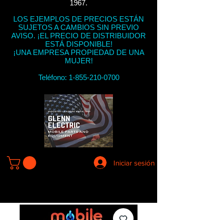
1967.
LOS EJEMPLOS DE PRECIOS ESTÁN
SUJETOS A CAMBIOS SIN PREVIO
AVISO. ¡EL PRECIO DE DISTRIBUIDOR
ESTÁ DISPONIBLE!
¡UNA EMPRESA PROPIEDAD DE UNA
MUJER!
Teléfono:
1-855-210-0700
Iniciar sesión