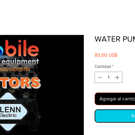
WATER PU
Precio
83,00 US$
Cantidad
*
Agregar al carrit
R