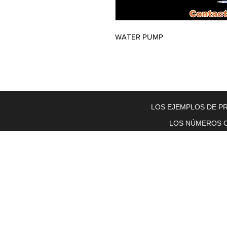
WATER PUMP
Home
About Us
Electric Motors
Schabmuller Pa
LOS EJEMPLOS DE PR
LOS NÚMEROS O
Piezas y equipos móviles y Glenn
Electric
200 W. 6th Street
Lockport, IL 60441