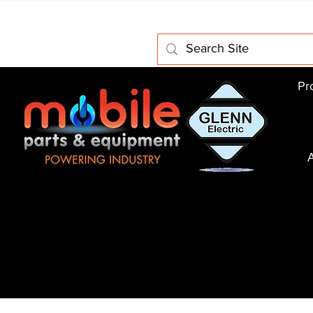
Home
About Us
Electric Motors
Schabmuller Pa
Pr