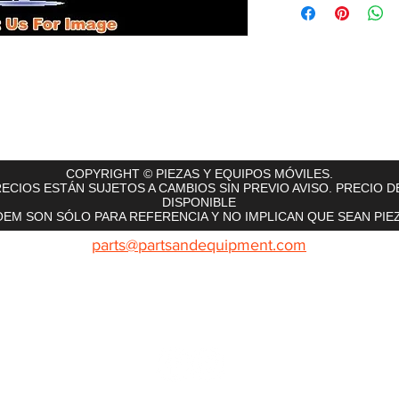
rts
InMotion
CFR Parts
SME / NetGain
Contro
COPYRIGHT © PIEZAS Y EQUIPOS MÓVILES.
ECIOS ESTÁN SUJETOS A CAMBIOS SIN PREVIO AVISO. PRECIO D
DISPONIBLE
EM SON SÓLO PARA REFERENCIA Y NO IMPLICAN QUE SEAN PIEZ
parts@partsandequipment.com
LLAMENOS: 855.210.0700