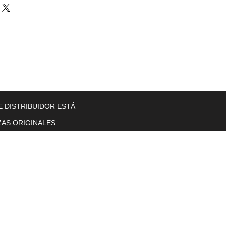
llers
Gearboxes
Contact Us
New Page
More
E DISTRIBUIDOR ESTÁ
AS ORIGINALES.
Horas de operación
Lunes a viernes. 8 a. M. T0 5 p. M.
se sentó.
sol