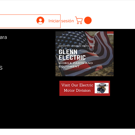
llers
Gearboxes
Contact Us
New Page
More
Iniciar sesión
ara
S