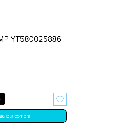
MP YT580025886
o
ealizar compra