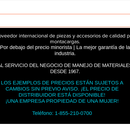
rts
InMotion
CFR Parts
SME / NetGain
Contro
oveedor internacional de piezas y accesorios de calidad p
montacargas.
Por debajo del precio minorista | La mejor garantía de la
industria.
AL SERVICIO DEL NEGOCIO DE MANEJO DE MATERIALE
DESDE 1967.
LOS EJEMPLOS DE PRECIOS ESTÁN SUJETOS A
CAMBIOS SIN PREVIO AVISO. ¡EL PRECIO DE
DISTRIBUIDOR ESTÁ DISPONIBLE!
¡UNA EMPRESA PROPIEDAD DE UNA MUJER!
Teléfono: 1-855-210-0700