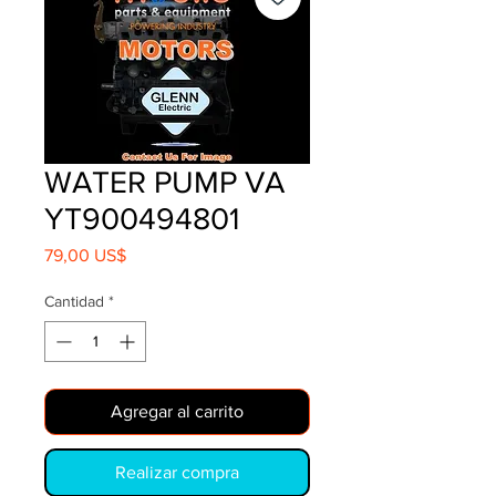
WATER PUMP VA
YT900494801
Precio
79,00 US$
Cantidad
*
Agregar al carrito
Realizar compra