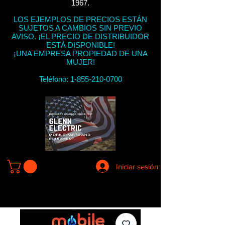
1967.
LOS EJEMPLOS DE PRECIOS ESTÁN
SUJETOS A CAMBIOS SIN PREVIO
AVISO. ¡EL PRECIO DE DISTRIBUIDOR
ESTÁ DISPONIBLE!
¡UNA EMPRESA PROPIEDAD DE UNA
MUJER!
Teléfono:
1-855-210-0700
Iniciar sesión