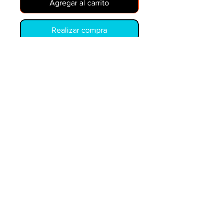
Agregar al carrito
Realizar compra
04914-10060-71
COPYRIGHT © PIEZAS Y EQUIPOS MÓVILES.
LOS EJEMPLOS DE PRECIOS ESTÁN SUJETOS A
CAMBIOS SIN PREVIO AVISO. PRECIO DE
DISTRIBUIDOR ESTÁ DISPONIBLE
LOS NÚMEROS OEM SON SÓLO PARA REFERENCIA
Y NO IMPLICAN QUE SEAN PIEZAS ORIGINALES.
Piezas y equipos móviles y Glenn Electric
200 W. 6th Street
Lockport, IL 60441
parts@partsandequipment.com
LLAMENOS:
855.210.0700