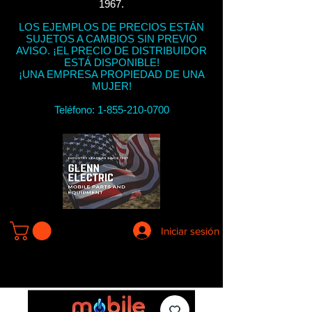
1967.
LOS EJEMPLOS DE PRECIOS ESTÁN
SUJETOS A CAMBIOS SIN PREVIO
AVISO. ¡EL PRECIO DE DISTRIBUIDOR
ESTÁ DISPONIBLE!
¡UNA EMPRESA PROPIEDAD DE UNA
MUJER!
Teléfono:
1-855-210-0700
Iniciar sesión