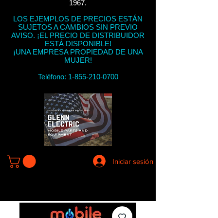
1967.
LOS EJEMPLOS DE PRECIOS ESTÁN
SUJETOS A CAMBIOS SIN PREVIO
AVISO. ¡EL PRECIO DE DISTRIBUIDOR
ESTÁ DISPONIBLE!
¡UNA EMPRESA PROPIEDAD DE UNA
MUJER!
Teléfono:
1-855-210-0700
Iniciar sesión