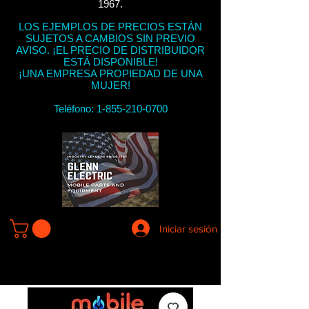
1967.
LOS EJEMPLOS DE PRECIOS ESTÁN
SUJETOS A CAMBIOS SIN PREVIO
AVISO. ¡EL PRECIO DE DISTRIBUIDOR
ESTÁ DISPONIBLE!
¡UNA EMPRESA PROPIEDAD DE UNA
MUJER!
Teléfono:
1-855-210-0700
Iniciar sesión