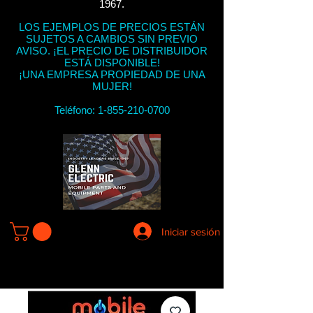
1967.
LOS EJEMPLOS DE PRECIOS ESTÁN
SUJETOS A CAMBIOS SIN PREVIO
AVISO. ¡EL PRECIO DE DISTRIBUIDOR
ESTÁ DISPONIBLE!
¡UNA EMPRESA PROPIEDAD DE UNA
MUJER!
Teléfono:
1-855-210-0700
Iniciar sesión