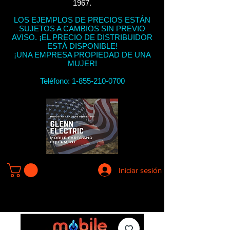
1967.
LOS EJEMPLOS DE PRECIOS ESTÁN
SUJETOS A CAMBIOS SIN PREVIO
AVISO. ¡EL PRECIO DE DISTRIBUIDOR
ESTÁ DISPONIBLE!
¡UNA EMPRESA PROPIEDAD DE UNA
MUJER!
Teléfono:
1-855-210-0700
Iniciar sesión