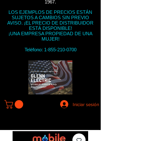
1967.
LOS EJEMPLOS DE PRECIOS ESTÁN
SUJETOS A CAMBIOS SIN PREVIO
AVISO. ¡EL PRECIO DE DISTRIBUIDOR
ESTÁ DISPONIBLE!
¡UNA EMPRESA PROPIEDAD DE UNA
MUJER!
Teléfono:
1-855-210-0700
Iniciar sesión