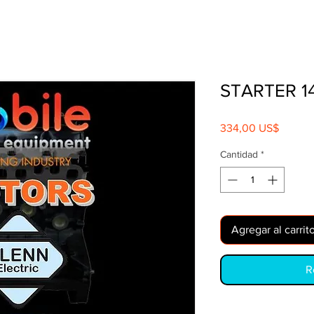
STARTER 1
Precio
334,00 US$
Cantidad
*
Agregar al carrit
R