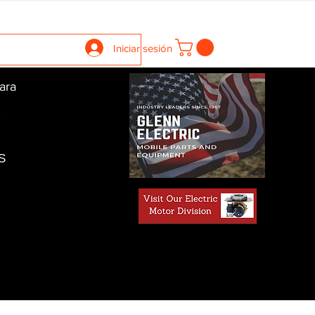
llers
Gearboxes
Contact Us
New Page
More
Iniciar sesión
ara
S