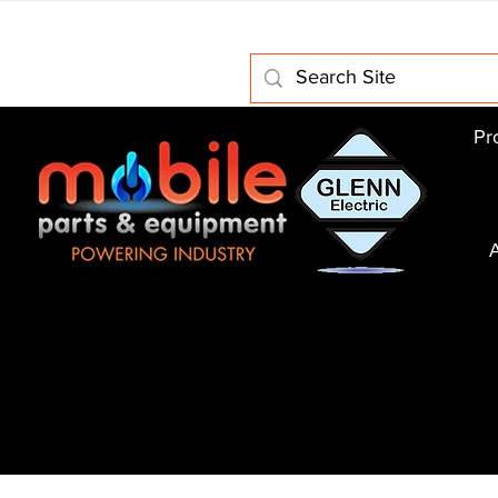
Home
About Us
Electric Motors
Schabmuller Pa
Pr