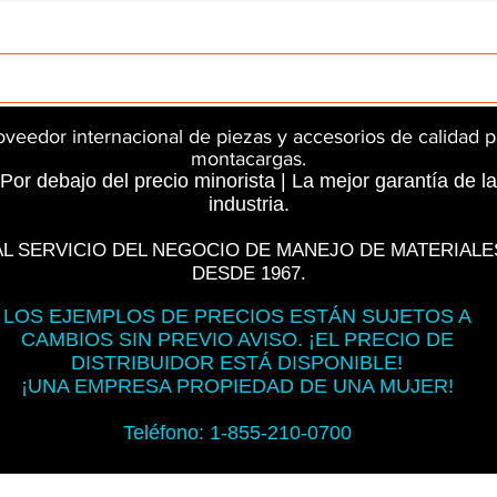
rts
InMotion
CFR Parts
SME / NetGain
Contro
oveedor internacional de piezas y accesorios de calidad p
montacargas.
Por debajo del precio minorista | La mejor garantía de la
industria.
AL SERVICIO DEL NEGOCIO DE MANEJO DE MATERIALE
DESDE 1967.
LOS EJEMPLOS DE PRECIOS ESTÁN SUJETOS A
CAMBIOS SIN PREVIO AVISO. ¡EL PRECIO DE
DISTRIBUIDOR ESTÁ DISPONIBLE!
¡UNA EMPRESA PROPIEDAD DE UNA MUJER!
Teléfono: 1-855-210-0700