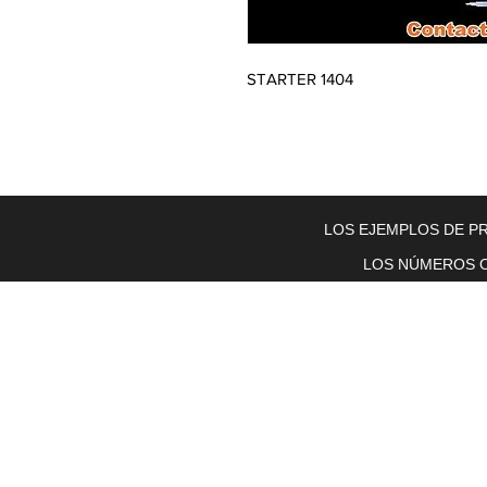
STARTER 1404
Home
About Us
Electric Motors
Schabmuller Pa
LOS EJEMPLOS DE PR
LOS NÚMEROS O
Piezas y equipos móviles y Glenn
Electric
200 W. 6th Street
Lockport, IL 60441