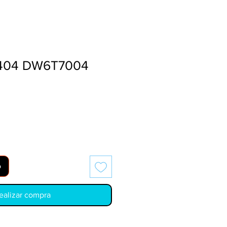
404 DW6T7004
o
ealizar compra