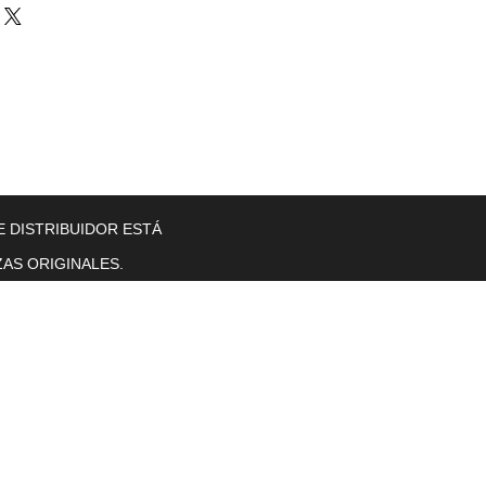
llers
Gearboxes
Contact Us
New Page
More
E DISTRIBUIDOR ESTÁ
AS ORIGINALES.
Horas de operación
Lunes a viernes. 8 a. M. T0 5 p. M.
se sentó.
sol