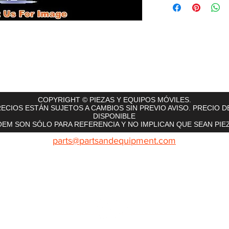
rts
InMotion
CFR Parts
SME / NetGain
Contro
COPYRIGHT © PIEZAS Y EQUIPOS MÓVILES.
ECIOS ESTÁN SUJETOS A CAMBIOS SIN PREVIO AVISO. PRECIO D
DISPONIBLE
EM SON SÓLO PARA REFERENCIA Y NO IMPLICAN QUE SEAN PIEZ
parts@partsandequipment.com
LLAMENOS: 855.210.0700