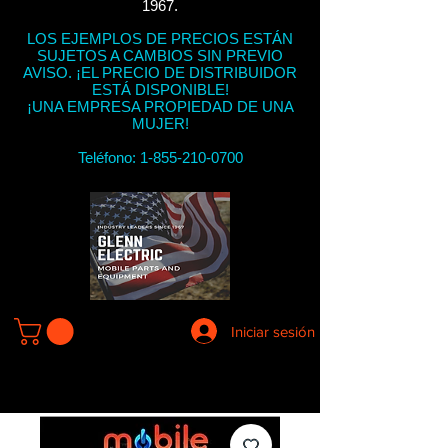
1967.
LOS EJEMPLOS DE PRECIOS ESTÁN
SUJETOS A CAMBIOS SIN PREVIO
AVISO. ¡EL PRECIO DE DISTRIBUIDOR
ESTÁ DISPONIBLE!
¡UNA EMPRESA PROPIEDAD DE UNA
MUJER!
Teléfono:
1-855-210-0700
Iniciar sesión