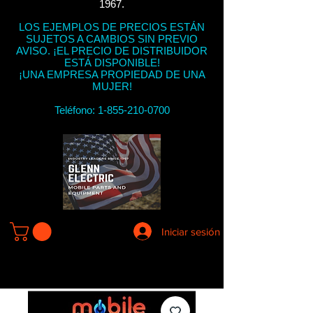
1967.
LOS EJEMPLOS DE PRECIOS ESTÁN
SUJETOS A CAMBIOS SIN PREVIO
AVISO. ¡EL PRECIO DE DISTRIBUIDOR
ESTÁ DISPONIBLE!
¡UNA EMPRESA PROPIEDAD DE UNA
MUJER!
Teléfono:
1-855-210-0700
Iniciar sesión