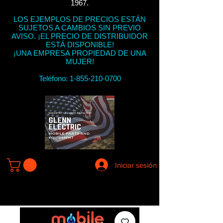
1967.
LOS EJEMPLOS DE PRECIOS ESTÁN
SUJETOS A CAMBIOS SIN PREVIO
AVISO. ¡EL PRECIO DE DISTRIBUIDOR
ESTÁ DISPONIBLE!
¡UNA EMPRESA PROPIEDAD DE UNA
MUJER!
Teléfono:
1-855-210-0700
Iniciar sesión