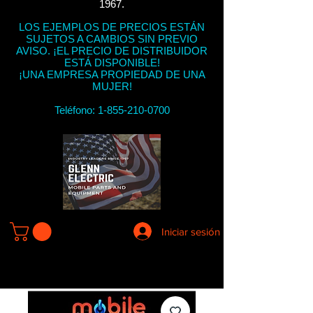
1967.
LOS EJEMPLOS DE PRECIOS ESTÁN
SUJETOS A CAMBIOS SIN PREVIO
AVISO. ¡EL PRECIO DE DISTRIBUIDOR
ESTÁ DISPONIBLE!
¡UNA EMPRESA PROPIEDAD DE UNA
MUJER!
Teléfono:
1-855-210-0700
Iniciar sesión