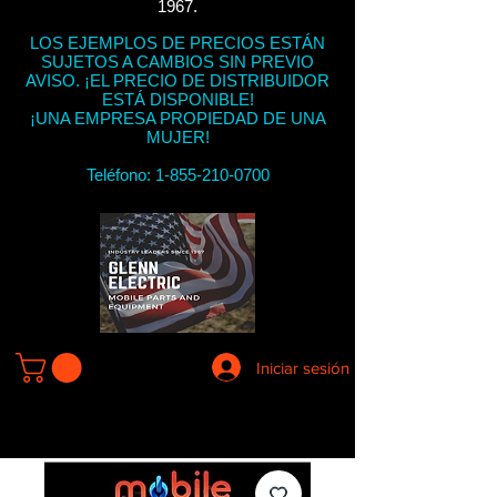
1967.
LOS EJEMPLOS DE PRECIOS ESTÁN
SUJETOS A CAMBIOS SIN PREVIO
AVISO. ¡EL PRECIO DE DISTRIBUIDOR
ESTÁ DISPONIBLE!
¡UNA EMPRESA PROPIEDAD DE UNA
MUJER!
Teléfono:
1-855-210-0700
Iniciar sesión