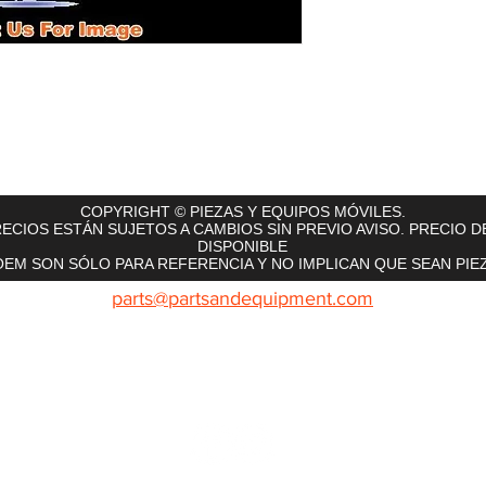
rts
InMotion
CFR Parts
SME / NetGain
Contro
COPYRIGHT © PIEZAS Y EQUIPOS MÓVILES.
ECIOS ESTÁN SUJETOS A CAMBIOS SIN PREVIO AVISO. PRECIO D
DISPONIBLE
EM SON SÓLO PARA REFERENCIA Y NO IMPLICAN QUE SEAN PIEZ
parts@partsandequipment.com
LLAMENOS: 855.210.0700