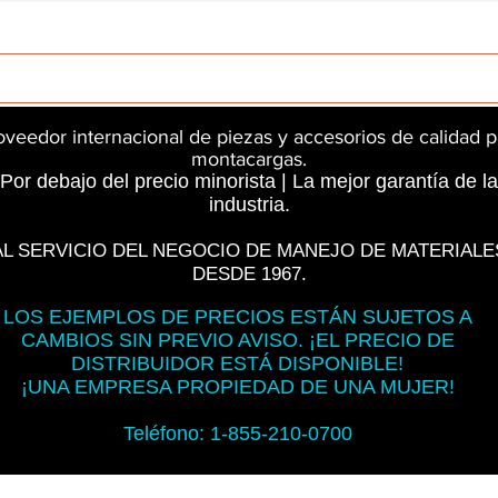
rts
InMotion
CFR Parts
SME / NetGain
Contro
oveedor internacional de piezas y accesorios de calidad p
montacargas.
Por debajo del precio minorista | La mejor garantía de la
industria.
AL SERVICIO DEL NEGOCIO DE MANEJO DE MATERIALE
DESDE 1967.
LOS EJEMPLOS DE PRECIOS ESTÁN SUJETOS A
CAMBIOS SIN PREVIO AVISO. ¡EL PRECIO DE
DISTRIBUIDOR ESTÁ DISPONIBLE!
¡UNA EMPRESA PROPIEDAD DE UNA MUJER!
Teléfono: 1-855-210-0700