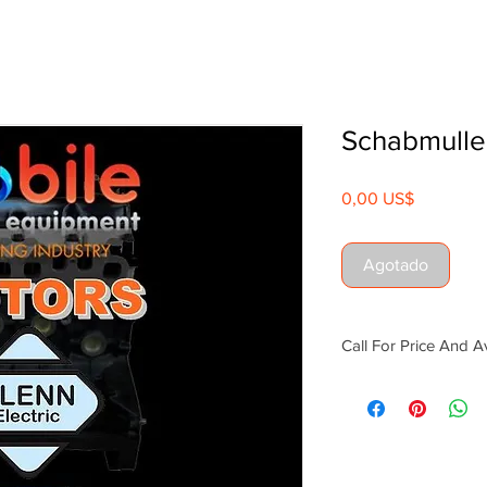
Schabmulle
Precio
0,00 US$
Agotado
Call For Price And Av