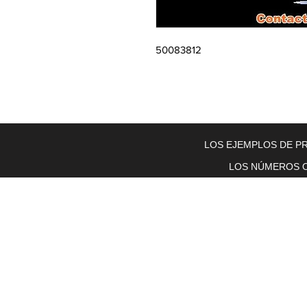
50083812
Home
About Us
Electric Motors
Schabmuller Pa
LOS EJEMPLOS DE PR
LOS NÚMEROS O
Piezas y equipos móviles y Glenn
Electric
200 W. 6th Street
Lockport, IL 60441