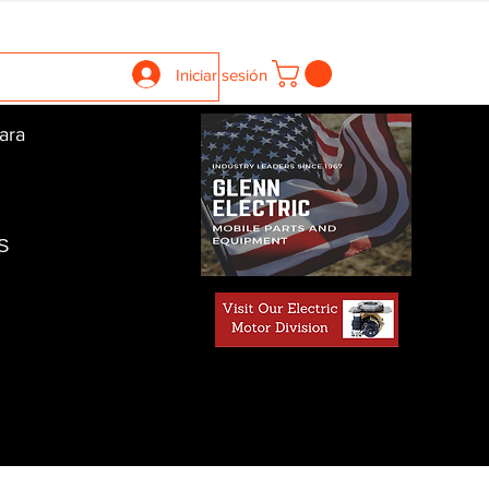
llers
Gearboxes
Contact Us
New Page
More
Iniciar sesión
ara
S