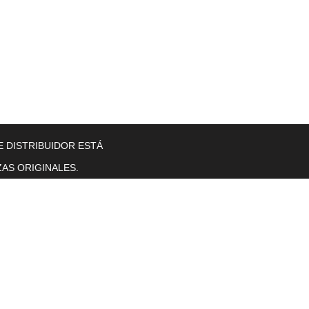
llers
Gearboxes
Contact Us
New Page
More
E DISTRIBUIDOR ESTÁ
AS ORIGINALES.
Horas de operación
Lunes a viernes. 8 a. M. T0 5 p. M.
se sentó.
sol