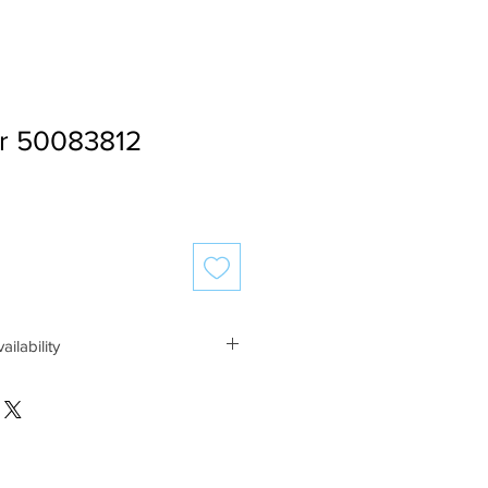
r 50083812
ailability