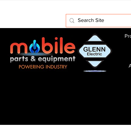
Home
About Us
Electric Motors
Schabmuller Pa
Pr