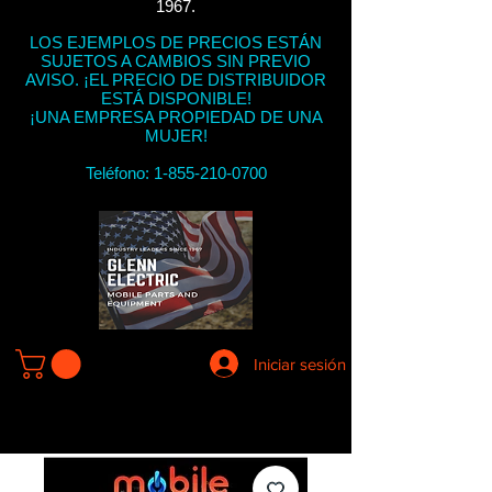
1967.
LOS EJEMPLOS DE PRECIOS ESTÁN
SUJETOS A CAMBIOS SIN PREVIO
AVISO. ¡EL PRECIO DE DISTRIBUIDOR
ESTÁ DISPONIBLE!
¡UNA EMPRESA PROPIEDAD DE UNA
MUJER!
Teléfono:
1-855-210-0700
Iniciar sesión