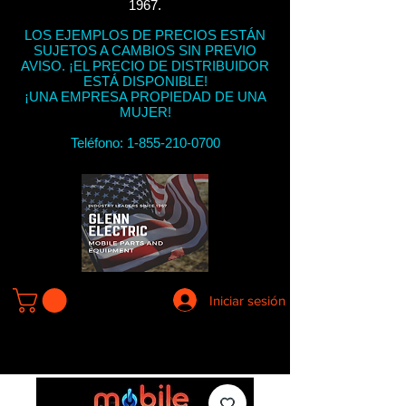
1967.
LOS EJEMPLOS DE PRECIOS ESTÁN
SUJETOS A CAMBIOS SIN PREVIO
AVISO. ¡EL PRECIO DE DISTRIBUIDOR
ESTÁ DISPONIBLE!
¡UNA EMPRESA PROPIEDAD DE UNA
MUJER!
Teléfono:
1-855-210-0700
Iniciar sesión