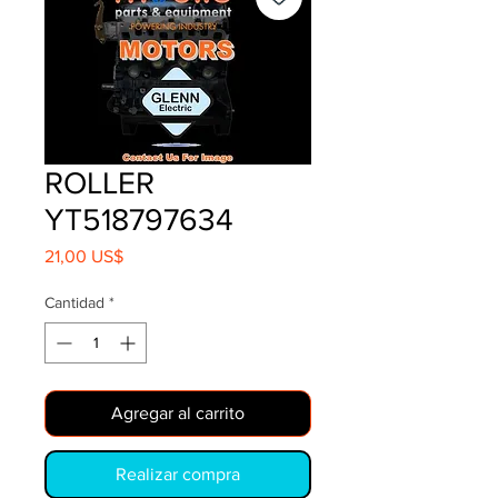
ROLLER
YT518797634
Precio
21,00 US$
Cantidad
*
Agregar al carrito
Realizar compra