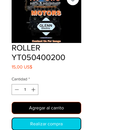
ROLLER
YT050400200
Precio
15,00 US$
Cantidad
*
Agregar al carrito
Realizar compra