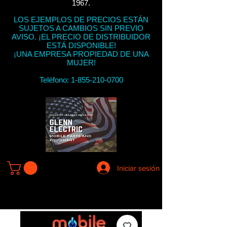
1967.
LOS EJEMPLOS DE PRECIOS ESTÁN
SUJETOS A CAMBIOS SIN PREVIO
AVISO. ¡EL PRECIO DE DISTRIBUIDOR
ESTÁ DISPONIBLE!
¡UNA EMPRESA PROPIEDAD DE UNA
MUJER!
Teléfono:
1-855-210-0700
Iniciar sesión