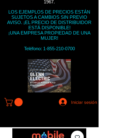
1967.
LOS EJEMPLOS DE PRECIOS ESTÁN
SUJETOS A CAMBIOS SIN PREVIO
AVISO. ¡EL PRECIO DE DISTRIBUIDOR
ESTÁ DISPONIBLE!
¡UNA EMPRESA PROPIEDAD DE UNA
MUJER!
Teléfono:
1-855-210-0700
Iniciar sesión