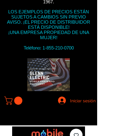
1967.
LOS EJEMPLOS DE PRECIOS ESTÁN
SUJETOS A CAMBIOS SIN PREVIO
AVISO. ¡EL PRECIO DE DISTRIBUIDOR
ESTÁ DISPONIBLE!
¡UNA EMPRESA PROPIEDAD DE UNA
MUJER!
Teléfono:
1-855-210-0700
Iniciar sesión