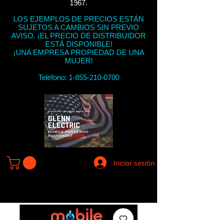
1967.
LOS EJEMPLOS DE PRECIOS ESTÁN
SUJETOS A CAMBIOS SIN PREVIO
AVISO. ¡EL PRECIO DE DISTRIBUIDOR
ESTÁ DISPONIBLE!
¡UNA EMPRESA PROPIEDAD DE UNA
MUJER!
Teléfono:
1-855-210-0700
Iniciar sesión