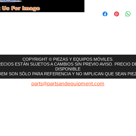
rts
InMotion
CFR Parts
SME / NetGain
Contro
COPYRIGHT © PIEZAS Y EQUIPOS MÓVILES.
ECIOS ESTÁN SUJETOS A CAMBIOS SIN PREVIO AVISO. PRECIO D
DISPONIBLE
EM SON SÓLO PARA REFERENCIA Y NO IMPLICAN QUE SEAN PIEZ
parts@partsandequipment.com
LLAMENOS: 855.210.0700