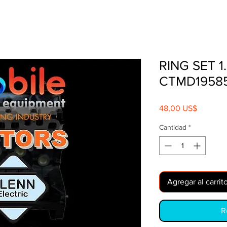
RING SET 
CTMD1958
Precio
48,00 US$
Cantidad
*
Agregar al carrit
R