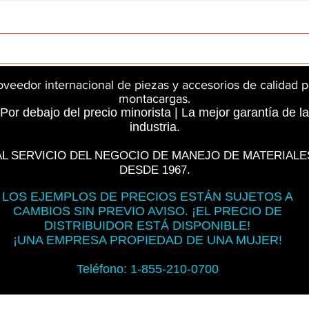
rts
InMotion
CFR Parts
SME / NetGain
Contro
oveedor internacional de piezas y accesorios de calidad p
montacargas.
Por debajo del precio minorista | La mejor garantía de la
industria.
AL SERVICIO DEL NEGOCIO DE MANEJO DE MATERIALE
DESDE 1967.
LOS EJEMPLOS DE PRECIOS ESTÁN SUJETOS A
CAMBIOS SIN PREVIO AVISO. ¡EL PRECIO DE
DISTRIBUIDOR ESTÁ DISPONIBLE!
¡UNA EMPRESA PROPIEDAD DE UNA MUJER!
Teléfono: 1-855-210-0700