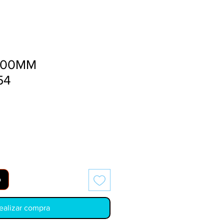
1.00MM
54
o
ealizar compra