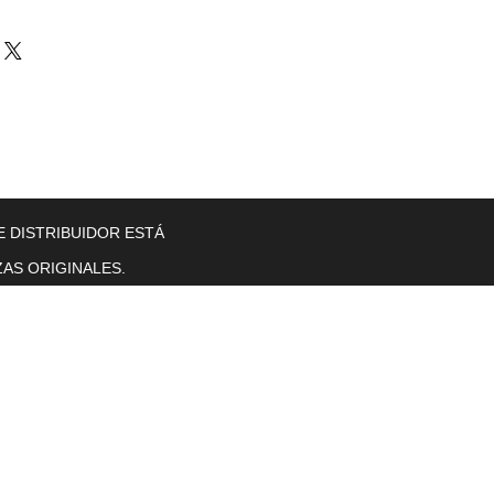
llers
Gearboxes
Contact Us
New Page
More
E DISTRIBUIDOR ESTÁ
AS ORIGINALES.
Horas de operación
Lunes a viernes. 8 a. M. T0 5 p. M.
se sentó.
sol