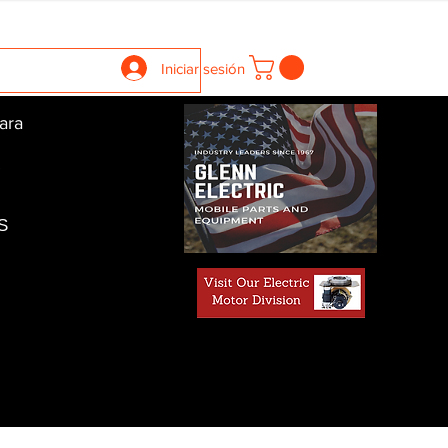
llers
Gearboxes
Contact Us
New Page
More
Iniciar sesión
ara
S