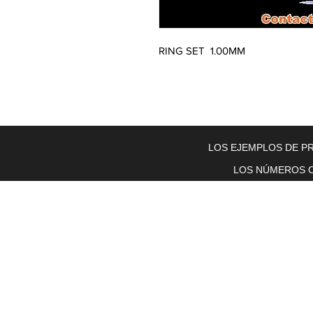
RING SET  1.00MM
Home
About Us
Electric Motors
Schabmuller Pa
LOS EJEMPLOS DE PR
LOS NÚMEROS O
Piezas y equipos móviles y Glenn
Electric
200 W. 6th Street
Lockport, IL 60441