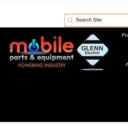
Home
About Us
Electric Motors
Schabmuller Pa
Pr