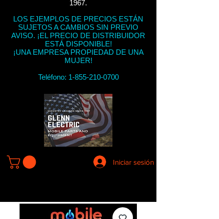
1967.
LOS EJEMPLOS DE PRECIOS ESTÁN
SUJETOS A CAMBIOS SIN PREVIO
AVISO. ¡EL PRECIO DE DISTRIBUIDOR
ESTÁ DISPONIBLE!
¡UNA EMPRESA PROPIEDAD DE UNA
MUJER!
Teléfono:
1-855-210-0700
Iniciar sesión