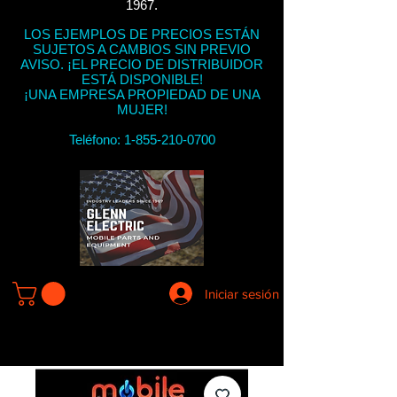
1967.
LOS EJEMPLOS DE PRECIOS ESTÁN
SUJETOS A CAMBIOS SIN PREVIO
AVISO. ¡EL PRECIO DE DISTRIBUIDOR
ESTÁ DISPONIBLE!
¡UNA EMPRESA PROPIEDAD DE UNA
MUJER!
Teléfono:
1-855-210-0700
Iniciar sesión