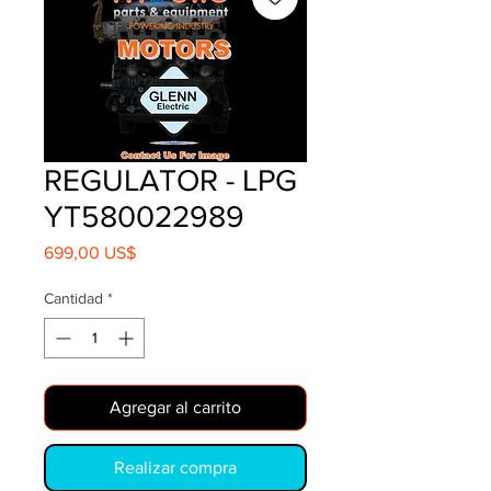
REGULATOR - LPG
YT580022989
Precio
699,00 US$
Cantidad
*
Agregar al carrito
Realizar compra