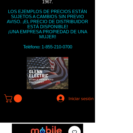
1967.
LOS EJEMPLOS DE PRECIOS ESTÁN
SUJETOS A CAMBIOS SIN PREVIO
AVISO. ¡EL PRECIO DE DISTRIBUIDOR
ESTÁ DISPONIBLE!
¡UNA EMPRESA PROPIEDAD DE UNA
MUJER!
Teléfono:
1-855-210-0700
Iniciar sesión