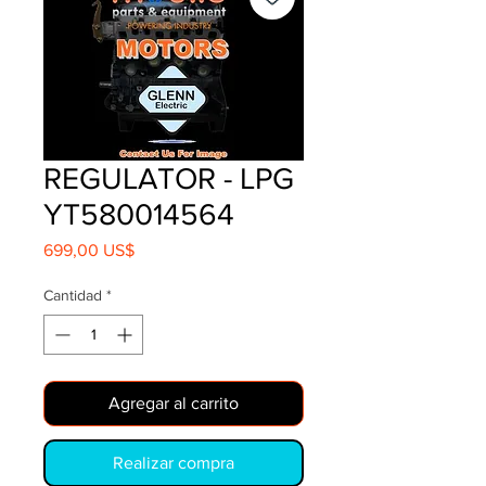
REGULATOR - LPG
YT580014564
Precio
699,00 US$
Cantidad
*
Agregar al carrito
Realizar compra