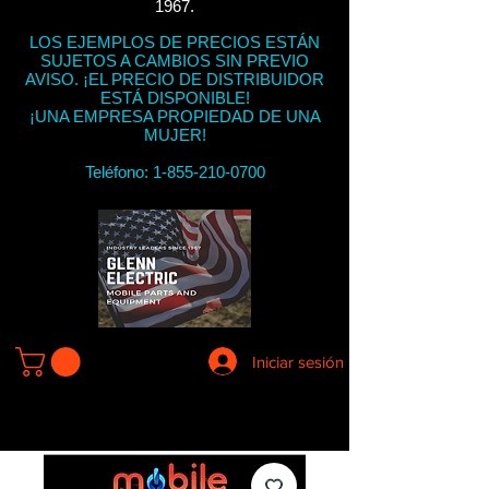
1967.
LOS EJEMPLOS DE PRECIOS ESTÁN
SUJETOS A CAMBIOS SIN PREVIO
AVISO. ¡EL PRECIO DE DISTRIBUIDOR
ESTÁ DISPONIBLE!
¡UNA EMPRESA PROPIEDAD DE UNA
MUJER!
Teléfono:
1-855-210-0700
Iniciar sesión