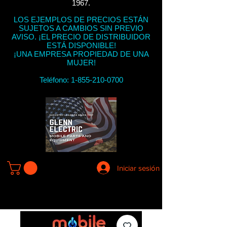
1967.
LOS EJEMPLOS DE PRECIOS ESTÁN
SUJETOS A CAMBIOS SIN PREVIO
AVISO. ¡EL PRECIO DE DISTRIBUIDOR
ESTÁ DISPONIBLE!
¡UNA EMPRESA PROPIEDAD DE UNA
MUJER!
Teléfono:
1-855-210-0700
Iniciar sesión