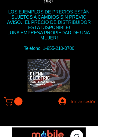
1967.
LOS EJEMPLOS DE PRECIOS ESTÁN
SUJETOS A CAMBIOS SIN PREVIO
AVISO. ¡EL PRECIO DE DISTRIBUIDOR
ESTÁ DISPONIBLE!
¡UNA EMPRESA PROPIEDAD DE UNA
MUJER!
Teléfono:
1-855-210-0700
Iniciar sesión