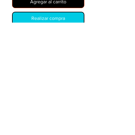
Agregar al carrito
Realizar compra
ML4502A
COPYRIGHT © PIEZAS Y EQUIPOS MÓVILES.
LOS EJEMPLOS DE PRECIOS ESTÁN SUJETOS A
CAMBIOS SIN PREVIO AVISO. PRECIO DE
DISTRIBUIDOR ESTÁ DISPONIBLE
LOS NÚMEROS OEM SON SÓLO PARA REFERENCIA
Y NO IMPLICAN QUE SEAN PIEZAS ORIGINALES.
Piezas y equipos móviles y Glenn Electric
200 W. 6th Street
Lockport, IL 60441
parts@partsandequipment.com
LLAMENOS:
855.210.0700