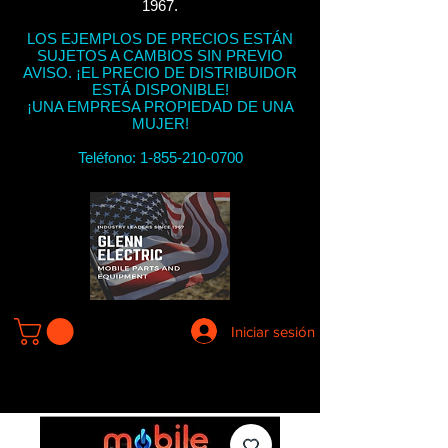
1967.
LOS EJEMPLOS DE PRECIOS ESTÁN
SUJETOS A CAMBIOS SIN PREVIO
AVISO. ¡EL PRECIO DE DISTRIBUIDOR
ESTÁ DISPONIBLE!
¡UNA EMPRESA PROPIEDAD DE UNA
MUJER!
Teléfono:
1-855-210-0700
Iniciar sesión