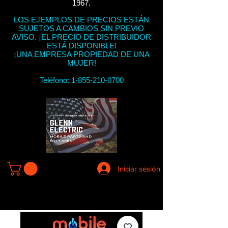
1967.
LOS EJEMPLOS DE PRECIOS ESTÁN
SUJETOS A CAMBIOS SIN PREVIO
AVISO. ¡EL PRECIO DE DISTRIBUIDOR
ESTÁ DISPONIBLE!
¡UNA EMPRESA PROPIEDAD DE UNA
MUJER!
Teléfono:
1-855-210-0700
Iniciar sesión