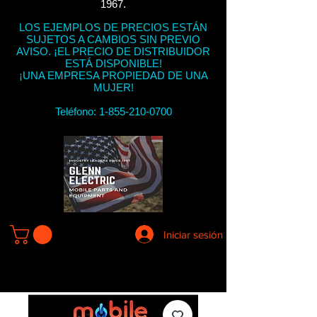
1967.
LOS EJEMPLOS DE PRECIOS ESTÁN
SUJETOS A CAMBIOS SIN PREVIO
AVISO. ¡EL PRECIO DE DISTRIBUIDOR
ESTÁ DISPONIBLE!
¡UNA EMPRESA PROPIEDAD DE UNA
MUJER!
Teléfono:
1-855-210-0700
Iniciar sesión