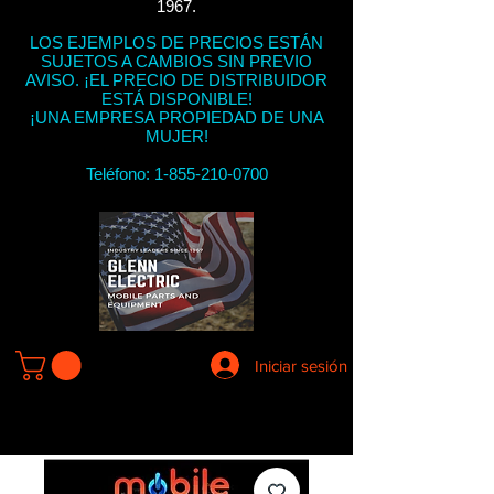
1967.
LOS EJEMPLOS DE PRECIOS ESTÁN
SUJETOS A CAMBIOS SIN PREVIO
AVISO. ¡EL PRECIO DE DISTRIBUIDOR
ESTÁ DISPONIBLE!
¡UNA EMPRESA PROPIEDAD DE UNA
MUJER!
Teléfono:
1-855-210-0700
Iniciar sesión