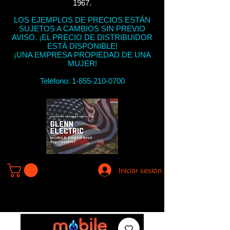
1967.
LOS EJEMPLOS DE PRECIOS ESTÁN
SUJETOS A CAMBIOS SIN PREVIO
AVISO. ¡EL PRECIO DE DISTRIBUIDOR
ESTÁ DISPONIBLE!
¡UNA EMPRESA PROPIEDAD DE UNA
MUJER!
Teléfono:
1-855-210-0700
Iniciar sesión