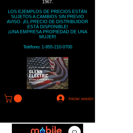
1967.
LOS EJEMPLOS DE PRECIOS ESTÁN
SUJETOS A CAMBIOS SIN PREVIO
AVISO. ¡EL PRECIO DE DISTRIBUIDOR
ESTÁ DISPONIBLE!
¡UNA EMPRESA PROPIEDAD DE UNA
MUJER!
Teléfono:
1-855-210-0700
Iniciar sesión