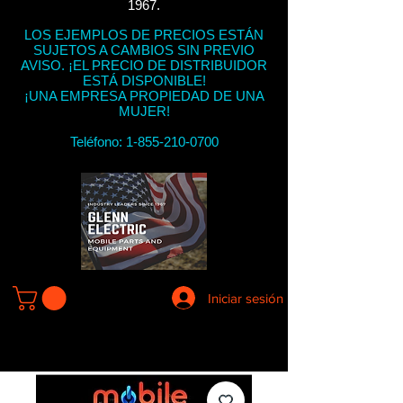
1967.
LOS EJEMPLOS DE PRECIOS ESTÁN
SUJETOS A CAMBIOS SIN PREVIO
AVISO. ¡EL PRECIO DE DISTRIBUIDOR
ESTÁ DISPONIBLE!
¡UNA EMPRESA PROPIEDAD DE UNA
MUJER!
Teléfono:
1-855-210-0700
Iniciar sesión