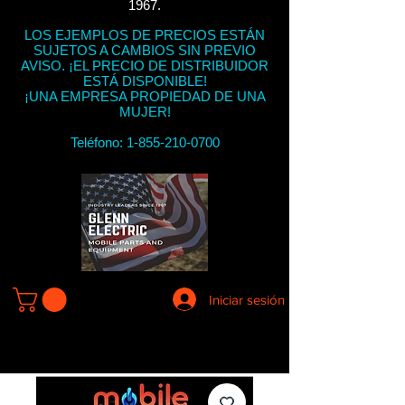
1967.
LOS EJEMPLOS DE PRECIOS ESTÁN
SUJETOS A CAMBIOS SIN PREVIO
AVISO. ¡EL PRECIO DE DISTRIBUIDOR
ESTÁ DISPONIBLE!
¡UNA EMPRESA PROPIEDAD DE UNA
MUJER!
Teléfono:
1-855-210-0700
Iniciar sesión