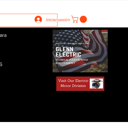
llers
Gearboxes
Contact Us
New Page
More
Iniciar sesión
ara
S