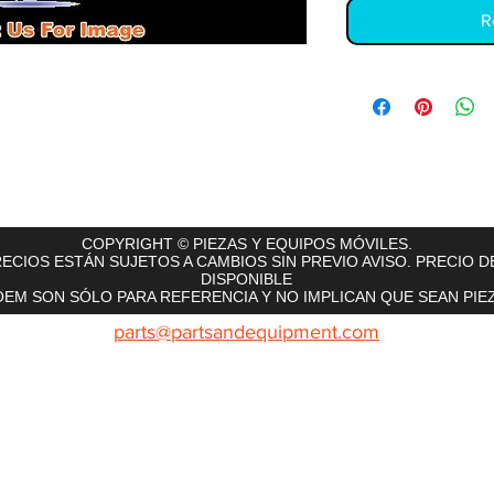
R
rts
InMotion
CFR Parts
SME / NetGain
Contro
COPYRIGHT © PIEZAS Y EQUIPOS MÓVILES.
ECIOS ESTÁN SUJETOS A CAMBIOS SIN PREVIO AVISO. PRECIO D
DISPONIBLE
EM SON SÓLO PARA REFERENCIA Y NO IMPLICAN QUE SEAN PIEZ
parts@partsandequipment.com
LLAMENOS: 855.210.0700