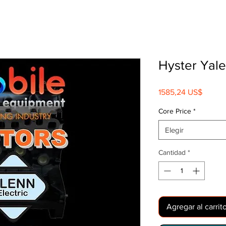
Hyster Yal
Precio
1585,24 US$
Core Price
*
Elegir
Cantidad
*
Agregar al carrit