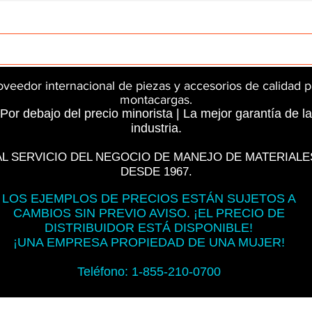
rts
InMotion
CFR Parts
SME / NetGain
Contro
oveedor internacional de piezas y accesorios de calidad p
montacargas.
Por debajo del precio minorista | La mejor garantía de la
industria.
AL SERVICIO DEL NEGOCIO DE MANEJO DE MATERIALE
DESDE 1967.
LOS EJEMPLOS DE PRECIOS ESTÁN SUJETOS A
CAMBIOS SIN PREVIO AVISO. ¡EL PRECIO DE
DISTRIBUIDOR ESTÁ DISPONIBLE!
¡UNA EMPRESA PROPIEDAD DE UNA MUJER!
Teléfono: 1-855-210-0700