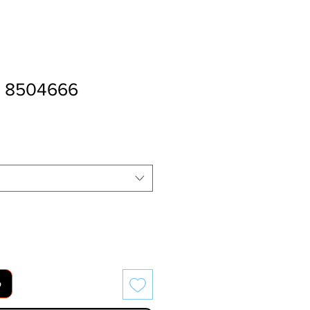
e 8504666
o