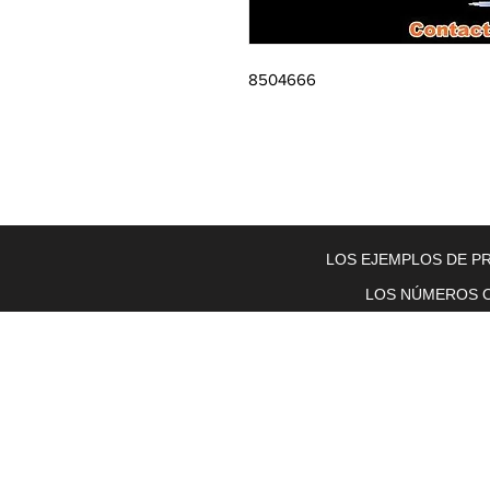
8504666
Home
About Us
Electric Motors
Schabmuller Pa
LOS EJEMPLOS DE PR
LOS NÚMEROS O
Piezas y equipos móviles y Glenn
Electric
200 W. 6th Street
Lockport, IL 60441