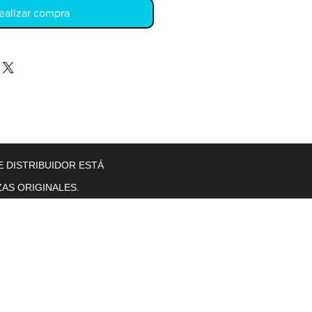
ealizar compra
llers
Gearboxes
Contact Us
New Page
More
E DISTRIBUIDOR ESTÁ
AS ORIGINALES.
Horas de operación
Lunes a viernes. 8 a. M. T0 5 p. M.
se sentó.
sol