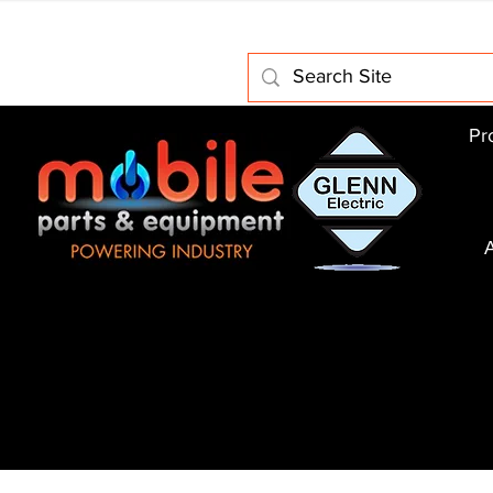
Home
About Us
Electric Motors
Schabmuller Pa
Pr