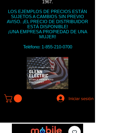
1967.
LOS EJEMPLOS DE PRECIOS ESTÁN
SUJETOS A CAMBIOS SIN PREVIO
AVISO. ¡EL PRECIO DE DISTRIBUIDOR
ESTÁ DISPONIBLE!
¡UNA EMPRESA PROPIEDAD DE UNA
MUJER!
Teléfono:
1-855-210-0700
Iniciar sesión