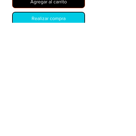
Agregar al carrito
Realizar compra
1501214-99
COPYRIGHT © PIEZAS Y EQUIPOS MÓVILES.
LOS EJEMPLOS DE PRECIOS ESTÁN SUJETOS A
CAMBIOS SIN PREVIO AVISO. PRECIO DE
DISTRIBUIDOR ESTÁ DISPONIBLE
LOS NÚMEROS OEM SON SÓLO PARA REFERENCIA
Y NO IMPLICAN QUE SEAN PIEZAS ORIGINALES.
Piezas y equipos móviles y Glenn Electric
200 W. 6th Street
Lockport, IL 60441
parts@partsandequipment.com
LLAMENOS:
855.210.0700