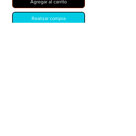
Agregar al carrito
Realizar compra
1461803 (Armature)
COPYRIGHT © PIEZAS Y EQUIPOS MÓVILES.
LOS EJEMPLOS DE PRECIOS ESTÁN SUJETOS A
CAMBIOS SIN PREVIO AVISO. PRECIO DE
DISTRIBUIDOR ESTÁ DISPONIBLE
LOS NÚMEROS OEM SON SÓLO PARA REFERENCIA
Y NO IMPLICAN QUE SEAN PIEZAS ORIGINALES.
Piezas y equipos móviles y Glenn Electric
200 W. 6th Street
Lockport, IL 60441
parts@partsandequipment.com
LLAMENOS:
855.210.0700