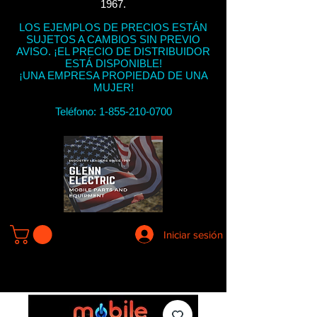
1967.
LOS EJEMPLOS DE PRECIOS ESTÁN
SUJETOS A CAMBIOS SIN PREVIO
AVISO. ¡EL PRECIO DE DISTRIBUIDOR
ESTÁ DISPONIBLE!
¡UNA EMPRESA PROPIEDAD DE UNA
MUJER!
Teléfono:
1-855-210-0700
Iniciar sesión