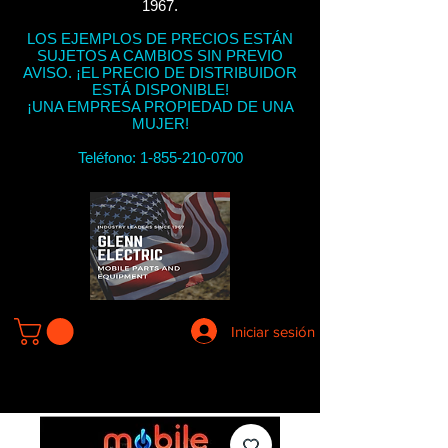
1967.
LOS EJEMPLOS DE PRECIOS ESTÁN
SUJETOS A CAMBIOS SIN PREVIO
AVISO. ¡EL PRECIO DE DISTRIBUIDOR
ESTÁ DISPONIBLE!
¡UNA EMPRESA PROPIEDAD DE UNA
MUJER!
Teléfono:
1-855-210-0700
Iniciar sesión