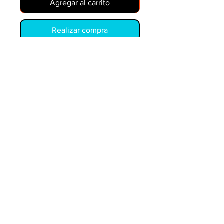
Agregar al carrito
Realizar compra
1300768
COPYRIGHT © PIEZAS Y EQUIPOS MÓVILES.
LOS EJEMPLOS DE PRECIOS ESTÁN SUJETOS A
CAMBIOS SIN PREVIO AVISO. PRECIO DE
DISTRIBUIDOR ESTÁ DISPONIBLE
LOS NÚMEROS OEM SON SÓLO PARA REFERENCIA
Y NO IMPLICAN QUE SEAN PIEZAS ORIGINALES.
Piezas y equipos móviles y Glenn Electric
200 W. 6th Street
Lockport, IL 60441
parts@partsandequipment.com
LLAMENOS:
855.210.0700