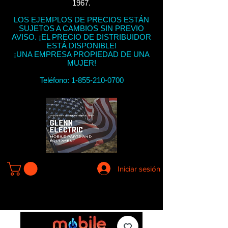
1967.
LOS EJEMPLOS DE PRECIOS ESTÁN
SUJETOS A CAMBIOS SIN PREVIO
AVISO. ¡EL PRECIO DE DISTRIBUIDOR
ESTÁ DISPONIBLE!
¡UNA EMPRESA PROPIEDAD DE UNA
MUJER!
Teléfono:
1-855-210-0700
Iniciar sesión