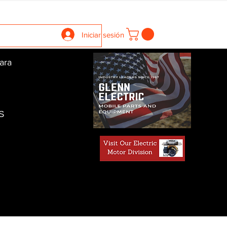
llers
Gearboxes
Contact Us
New Page
More
Iniciar sesión
ara
S