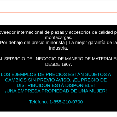
rts
InMotion
CFR Parts
SME / NetGain
Contro
oveedor internacional de piezas y accesorios de calidad p
montacargas.
Por debajo del precio minorista | La mejor garantía de la
industria.
AL SERVICIO DEL NEGOCIO DE MANEJO DE MATERIALE
DESDE 1967.
LOS EJEMPLOS DE PRECIOS ESTÁN SUJETOS A
CAMBIOS SIN PREVIO AVISO. ¡EL PRECIO DE
DISTRIBUIDOR ESTÁ DISPONIBLE!
¡UNA EMPRESA PROPIEDAD DE UNA MUJER!
Teléfono: 1-855-210-0700