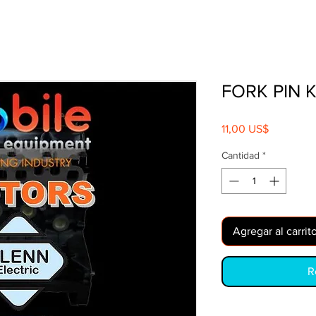
FORK PIN 
Precio
11,00 US$
Cantidad
*
Agregar al carrit
R