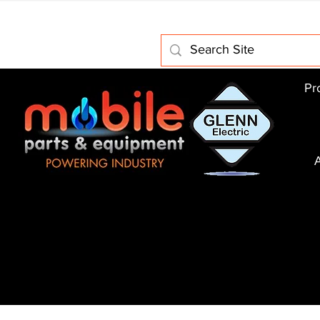
Home
About Us
Electric Motors
Schabmuller Pa
Pr