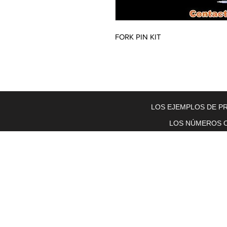
FORK PIN KIT
Home
About Us
Electric Motors
Schabmuller Pa
LOS EJEMPLOS DE PR
LOS NÚMEROS O
Piezas y equipos móviles y Glenn
Electric
200 W. 6th Street
Lockport, IL 60441