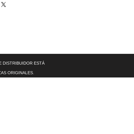
llers
Gearboxes
Contact Us
New Page
More
E DISTRIBUIDOR ESTÁ
AS ORIGINALES.
Horas de operación
Lunes a viernes. 8 a. M. T0 5 p. M.
se sentó.
sol