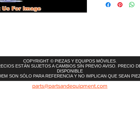
rts
InMotion
CFR Parts
SME / NetGain
Contro
COPYRIGHT © PIEZAS Y EQUIPOS MÓVILES.
ECIOS ESTÁN SUJETOS A CAMBIOS SIN PREVIO AVISO. PRECIO D
DISPONIBLE
EM SON SÓLO PARA REFERENCIA Y NO IMPLICAN QUE SEAN PIEZ
parts@partsandequipment.com
LLAMENOS: 855.210.0700