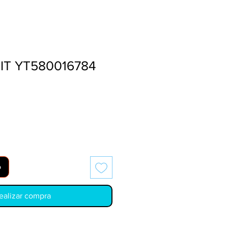
KIT YT580016784
o
ealizar compra