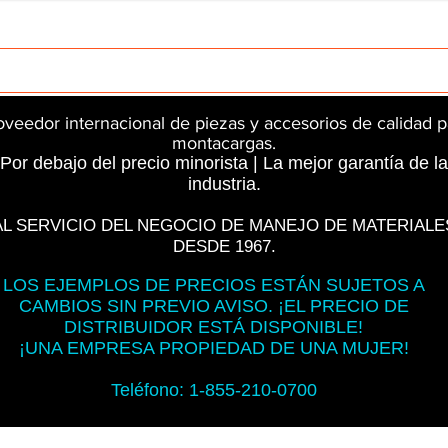
rts
InMotion
CFR Parts
SME / NetGain
Contro
oveedor internacional de piezas y accesorios de calidad p
montacargas.
Por debajo del precio minorista | La mejor garantía de la
industria.
AL SERVICIO DEL NEGOCIO DE MANEJO DE MATERIALE
DESDE 1967.
LOS EJEMPLOS DE PRECIOS ESTÁN SUJETOS A
CAMBIOS SIN PREVIO AVISO. ¡EL PRECIO DE
DISTRIBUIDOR ESTÁ DISPONIBLE!
¡UNA EMPRESA PROPIEDAD DE UNA MUJER!
Teléfono: 1-855-210-0700