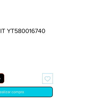
KIT YT580016740
o
ealizar compra