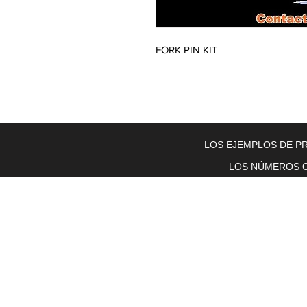
FORK PIN KIT
Home
About Us
Electric Motors
Schabmuller Pa
LOS EJEMPLOS DE PR
LOS NÚMEROS O
Piezas y equipos móviles y Glenn
Electric
200 W. 6th Street
Lockport, IL 60441