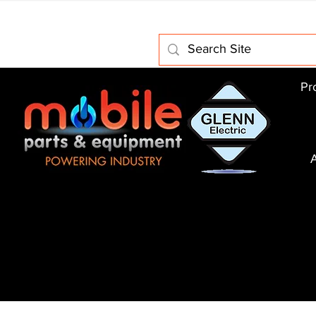
Home
About Us
Electric Motors
Schabmuller Pa
Pr