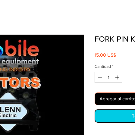
FORK PIN 
Precio
15,00 US$
Cantidad
*
Agregar al carrit
R