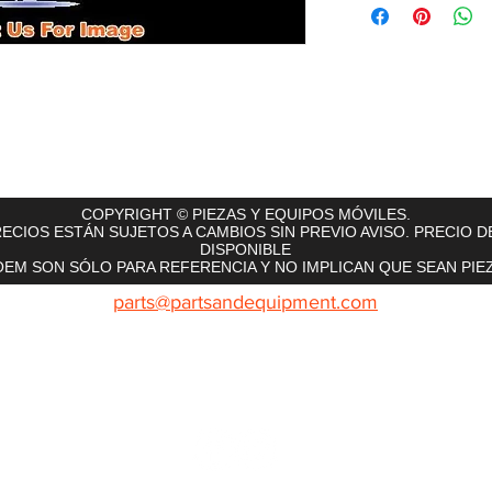
rts
InMotion
CFR Parts
SME / NetGain
Contro
COPYRIGHT © PIEZAS Y EQUIPOS MÓVILES.
ECIOS ESTÁN SUJETOS A CAMBIOS SIN PREVIO AVISO. PRECIO D
DISPONIBLE
EM SON SÓLO PARA REFERENCIA Y NO IMPLICAN QUE SEAN PIEZ
parts@partsandequipment.com
LLAMENOS: 855.210.0700