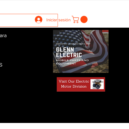
llers
Gearboxes
Contact Us
New Page
More
Iniciar sesión
ara
S