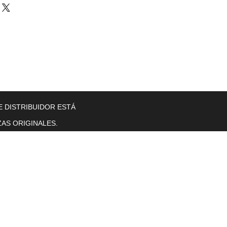
llers
Gearboxes
Contact Us
New Page
More
E DISTRIBUIDOR ESTÁ
AS ORIGINALES.
Horas de operación
Lunes a viernes. 8 a. M. T0 5 p. M.
se sentó.
sol