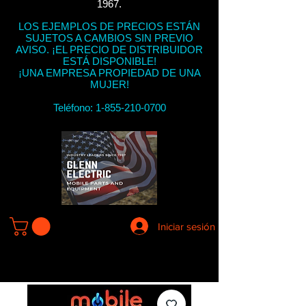
1967.
LOS EJEMPLOS DE PRECIOS ESTÁN
SUJETOS A CAMBIOS SIN PREVIO
AVISO. ¡EL PRECIO DE DISTRIBUIDOR
ESTÁ DISPONIBLE!
¡UNA EMPRESA PROPIEDAD DE UNA
MUJER!
Teléfono:
1-855-210-0700
Iniciar sesión