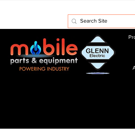
Home
About Us
Electric Motors
Schabmuller Pa
Pr