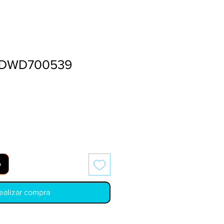
T DWD700539
o
ealizar compra