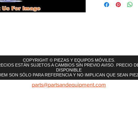
rts
InMotion
CFR Parts
SME / NetGain
Contro
COPYRIGHT © PIEZAS Y EQUIPOS MÓVILES.
ECIOS ESTÁN SUJETOS A CAMBIOS SIN PREVIO AVISO. PRECIO D
DISPONIBLE
EM SON SÓLO PARA REFERENCIA Y NO IMPLICAN QUE SEAN PIEZ
parts@partsandequipment.com
LLAMENOS: 855.210.0700