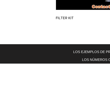
FILTER KIT
Home
About Us
Electric Motors
Schabmuller Pa
LOS EJEMPLOS DE PR
LOS NÚMEROS O
Piezas y equipos móviles y Glenn
Electric
200 W. 6th Street
Lockport, IL 60441