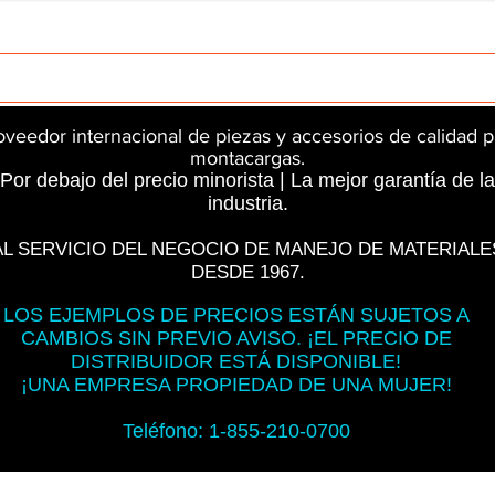
rts
InMotion
CFR Parts
SME / NetGain
Contro
oveedor internacional de piezas y accesorios de calidad p
montacargas.
Por debajo del precio minorista | La mejor garantía de la
industria.
AL SERVICIO DEL NEGOCIO DE MANEJO DE MATERIALE
DESDE 1967.
LOS EJEMPLOS DE PRECIOS ESTÁN SUJETOS A
CAMBIOS SIN PREVIO AVISO. ¡EL PRECIO DE
DISTRIBUIDOR ESTÁ DISPONIBLE!
¡UNA EMPRESA PROPIEDAD DE UNA MUJER!
Teléfono: 1-855-210-0700