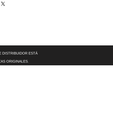
llers
Gearboxes
Contact Us
New Page
More
E DISTRIBUIDOR ESTÁ
AS ORIGINALES.
Horas de operación
Lunes a viernes. 8 a. M. T0 5 p. M.
se sentó.
sol