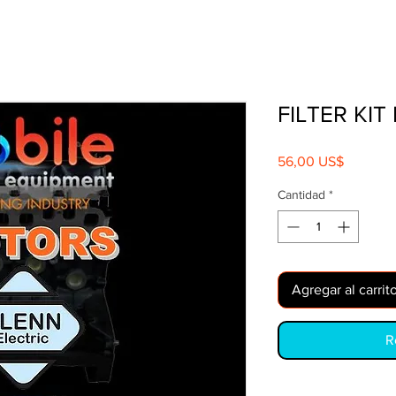
FILTER KI
Precio
56,00 US$
Cantidad
*
Agregar al carrit
R