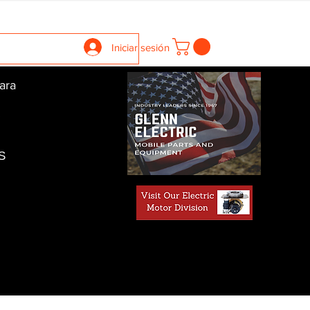
llers
Gearboxes
Contact Us
New Page
More
Iniciar sesión
ara
S