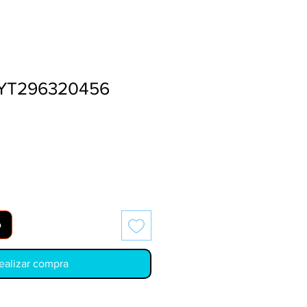
YT296320456
o
ealizar compra