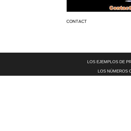
CONTACT
Home
About Us
Electric Motors
Schabmuller Pa
LOS EJEMPLOS DE PR
LOS NÚMEROS O
Piezas y equipos móviles y Glenn
Electric
200 W. 6th Street
Lockport, IL 60441