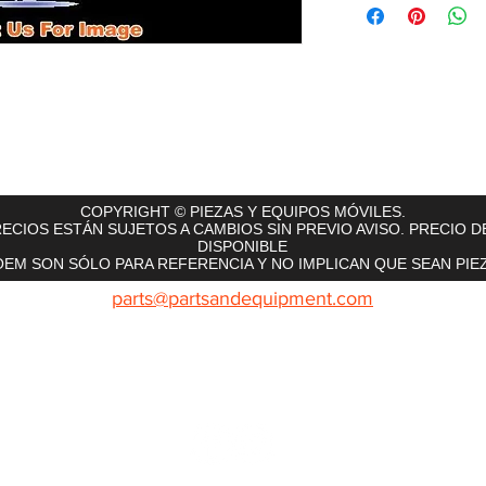
rts
InMotion
CFR Parts
SME / NetGain
Contro
COPYRIGHT © PIEZAS Y EQUIPOS MÓVILES.
ECIOS ESTÁN SUJETOS A CAMBIOS SIN PREVIO AVISO. PRECIO D
DISPONIBLE
EM SON SÓLO PARA REFERENCIA Y NO IMPLICAN QUE SEAN PIEZ
parts@partsandequipment.com
LLAMENOS: 855.210.0700