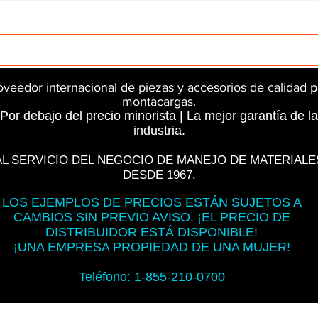
rts
InMotion
CFR Parts
SME / NetGain
Contro
oveedor internacional de piezas y accesorios de calidad p
montacargas.
Por debajo del precio minorista | La mejor garantía de la
industria.
AL SERVICIO DEL NEGOCIO DE MANEJO DE MATERIALE
DESDE 1967.
LOS EJEMPLOS DE PRECIOS ESTÁN SUJETOS A
CAMBIOS SIN PREVIO AVISO. ¡EL PRECIO DE
DISTRIBUIDOR ESTÁ DISPONIBLE!
¡UNA EMPRESA PROPIEDAD DE UNA MUJER!
Teléfono: 1-855-210-0700