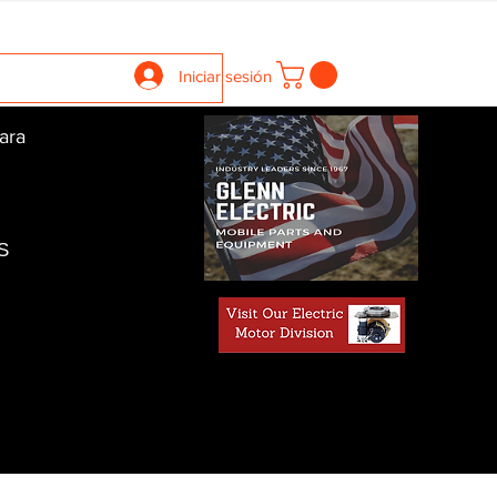
llers
Gearboxes
Contact Us
New Page
More
Iniciar sesión
ara
S