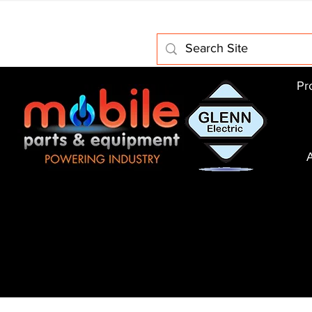
Home
About Us
Electric Motors
Schabmuller Pa
Pr