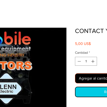
CONTACT 
Precio
5,00 US$
Cantidad
*
Agregar al carrit
R